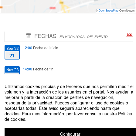
©
OpenStreetMap
Contributors
FECHAS
EN HORA LOCAL DEL EVENTO
12:00
Fecha de inicio
Sep '23
21
14:00
Fecha de fin
Nov '23
23
Utilizamos cookies propias y de terceros que nos permiten medir el
volumen y la interacción de los usuarios en el portal. Nos ayudan a
mejorar a partir de la creación de perfiles de navegación,
respetando tu privacidad. Puedes configurar el uso de cookies o
aceptarlas todas. Este aviso seguirá apareciendo hasta que
Conferencia Ciclo H. Programación Cultural ETSAE
decidas. Para más información, por favor consulta nuestra Política
de cookies.
Configurar