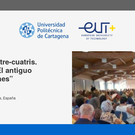
re-cuatris.
El antiguo
nes”
na, España