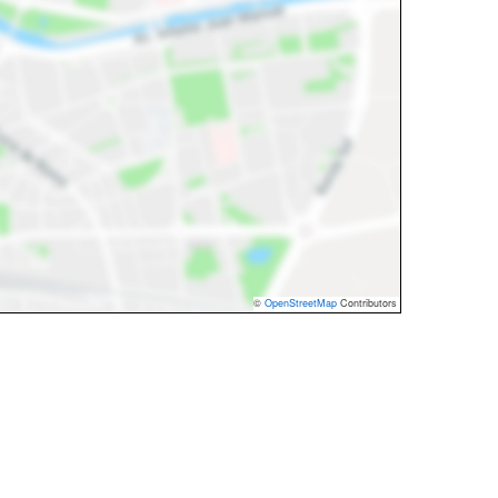
©
OpenStreetMap
Contributors