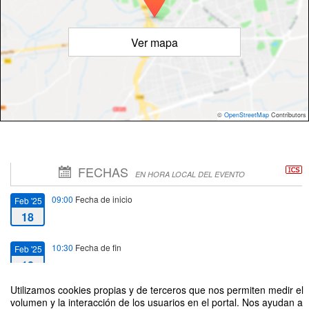
Ver mapa
©
OpenStreetMap
Contributors
FECHAS
EN HORA LOCAL DEL EVENTO
09:00
Fecha de inicio
Feb '25
18
10:30
Fecha de fin
Feb '25
18
Utilizamos cookies propias y de terceros que nos permiten medir el
volumen y la interacción de los usuarios en el portal. Nos ayudan a