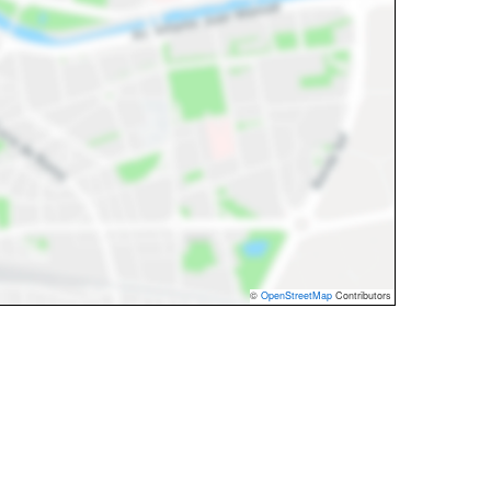
©
OpenStreetMap
Contributors