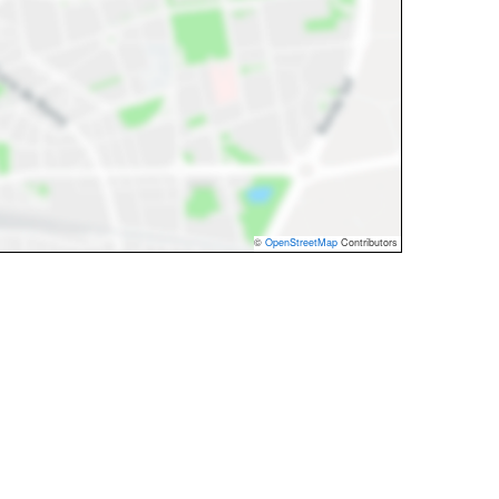
©
OpenStreetMap
Contributors