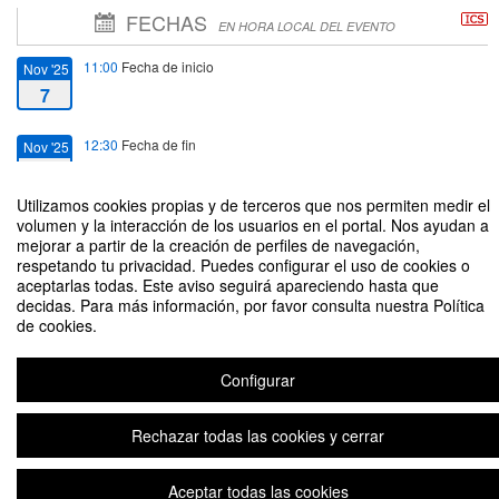
FECHAS
EN HORA LOCAL DEL EVENTO
11:00
Fecha de inicio
Nov '25
7
12:30
Fecha de fin
Nov '25
7
Utilizamos cookies propias y de terceros que nos permiten medir el
volumen y la interacción de los usuarios en el portal. Nos ayudan a
mejorar a partir de la creación de perfiles de navegación,
respetando tu privacidad. Puedes configurar el uso de cookies o
aceptarlas todas. Este aviso seguirá apareciendo hasta que
Acto de Investidura Doctor Honoris Causa
decidas. Para más información, por favor consulta nuestra Política
de cookies.
Configurar
Rechazar todas las cookies y cerrar
Aviso legal
|
Contacto
Plataforma de organización de eventos Symposium
Copyright © 2026
Aceptar todas las cookies