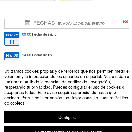
FECHAS
EN HORA LOCAL DEL EVENTO
09:00
Fecha de inicio
Nov '25
11
14:00
Fecha de fin
Nov '25
13
Utilizamos cookies propias y de terceros que nos permiten medir el
volumen y la interacción de los usuarios en el portal. Nos ayudan a
mejorar a partir de la creación de perfiles de navegación,
respetando tu privacidad. Puedes configurar el uso de cookies o
aceptarlas todas. Este aviso seguirá apareciendo hasta que
Campaña de donación de sangre
decidas. Para más información, por favor consulta nuestra Política
de cookies.
Configurar
Aviso legal
|
Contacto
Plataforma de organización de eventos Symposium