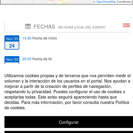
©
OpenStreetMap
Contributors
FECHAS
EN HORA LOCAL DEL EVENTO
14:30
Fecha de inicio
Nov '25
24
20:00
Fecha de fin
Nov '25
28
Utilizamos cookies propias y de terceros que nos permiten medir el
volumen y la interacción de los usuarios en el portal. Nos ayudan a
mejorar a partir de la creación de perfiles de navegación,
respetando tu privacidad. Puedes configurar el uso de cookies o
aceptarlas todas. Este aviso seguirá apareciendo hasta que
Fiestas de Santa Bárbara 2025
decidas. Para más información, por favor consulta nuestra Política
de cookies.
Configurar