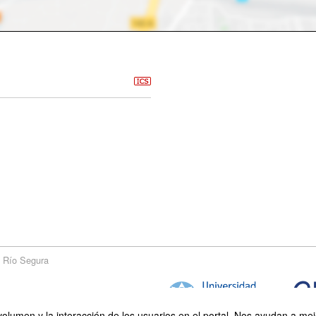
a Río Segura
olumen y la interacción de los usuarios en el portal. Nos ayudan a mejo