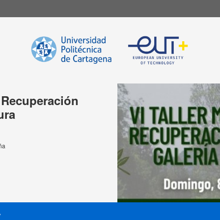
e Recuperación
ura
ña
A