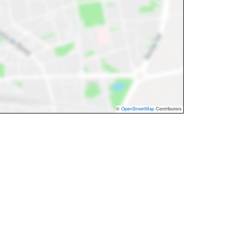
©
OpenStreetMap
Contributors