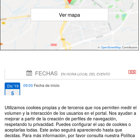
Ver mapa
©
OpenStreetMap
Contributors
FECHAS
EN HORA LOCAL DEL EVENTO
09:00
Fecha de inicio
Dic '19
5
13:00
Fecha de fin
Utilizamos cookies propias y de terceros que nos permiten medir el
Dic '19
volumen y la interacción de los usuarios en el portal. Nos ayudan a
5
mejorar a partir de la creación de perfiles de navegación,
respetando tu privacidad. Puedes configurar el uso de cookies o
aceptarlas todas. Este aviso seguirá apareciendo hasta que
decidas. Para más información, por favor consulta nuestra Política