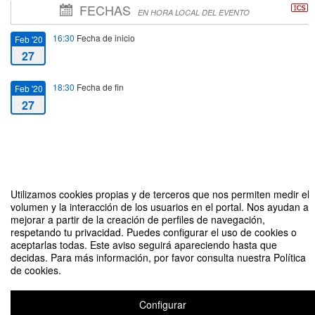
FECHAS
EN HORA LOCAL DEL EVENTO
16:30
Fecha de inicio
Feb '20
27
18:30
Fecha de fin
Feb '20
27
Charla Motivacional La Solidaridad, trampolín al empleo y desarrollo
Utilizamos cookies propias y de terceros que nos permiten medir el
personal
volumen y la interacción de los usuarios en el portal. Nos ayudan a
Organizado por Voluntariado y Discapacidad UPCT y JimboFresh
mejorar a partir de la creación de perfiles de navegación,
respetando tu privacidad. Puedes configurar el uso de cookies o
aceptarlas todas. Este aviso seguirá apareciendo hasta que
decidas. Para más información, por favor consulta nuestra Política
de cookies.
Configurar