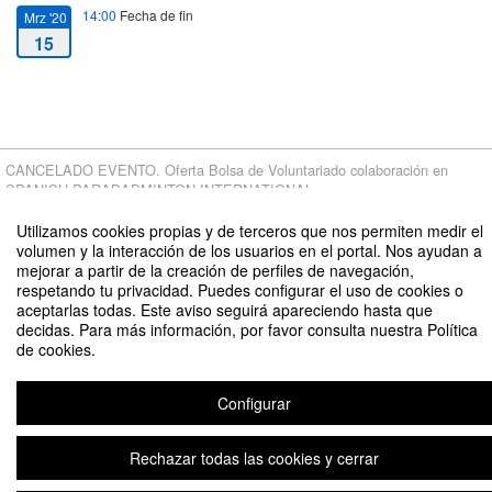
14:00
Fecha de fin
Mrz '20
15
CANCELADO EVENTO. Oferta Bolsa de Voluntariado colaboración en
SPANISH PARABADMINTON INTERNATIONAL
Organizado por Federación española de bádminton-UPCT Bádminton
Utilizamos cookies propias y de terceros que nos permiten medir el
Cartagena
volumen y la interacción de los usuarios en el portal. Nos ayudan a
mejorar a partir de la creación de perfiles de navegación,
respetando tu privacidad. Puedes configurar el uso de cookies o
aceptarlas todas. Este aviso seguirá apareciendo hasta que
decidas. Para más información, por favor consulta nuestra Política
de cookies.
Configurar
Aviso legal
|
Contacto
Plataforma de organización de eventos Symposium
Copyright © 2026
Rechazar todas las cookies y cerrar