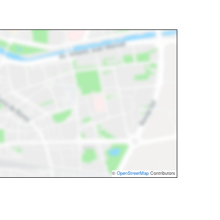
©
OpenStreetMap
Contributors