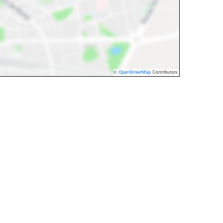
©
OpenStreetMap
Contributors