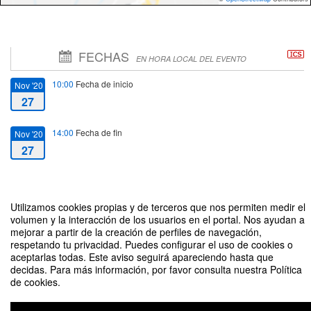
FECHAS
EN HORA LOCAL DEL EVENTO
10:00
Fecha de inicio
Nov '20
27
14:00
Fecha de fin
Nov '20
27
Utilizamos cookies propias y de terceros que nos permiten medir el
volumen y la interacción de los usuarios en el portal. Nos ayudan a
I Jornada Virtual de las Telecomunicaciones de la Región de Murcia
mejorar a partir de la creación de perfiles de navegación,
respetando tu privacidad. Puedes configurar el uso de cookies o
aceptarlas todas. Este aviso seguirá apareciendo hasta que
decidas. Para más información, por favor consulta nuestra Política
de cookies.