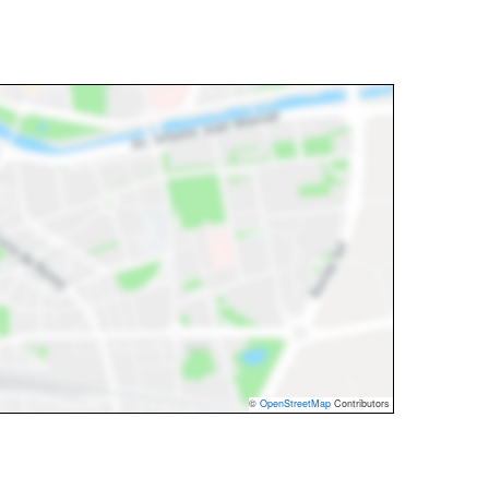
©
OpenStreetMap
Contributors