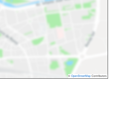
©
OpenStreetMap
Contributors