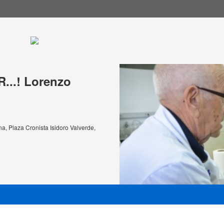
..! Lorenzo
a, Plaza Cronista Isidoro Valverde,