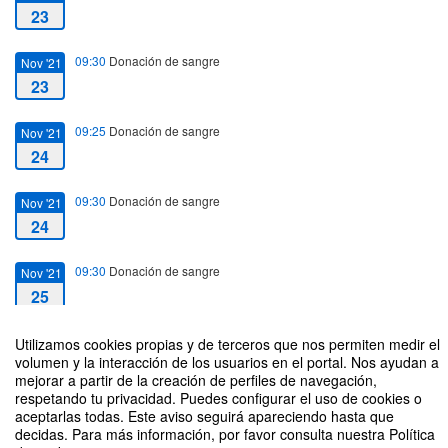
23
09:30
Donación de sangre
Nov '21
23
09:25
Donación de sangre
Nov '21
24
09:30
Donación de sangre
Nov '21
24
09:30
Donación de sangre
Nov '21
25
14:00
Fecha de fin
Nov '21
Utilizamos cookies propias y de terceros que nos permiten medir el
volumen y la interacción de los usuarios en el portal. Nos ayudan a
25
mejorar a partir de la creación de perfiles de navegación,
respetando tu privacidad. Puedes configurar el uso de cookies o
Campaña de donación de sangre y médula
aceptarlas todas. Este aviso seguirá apareciendo hasta que
decidas. Para más información, por favor consulta nuestra Política