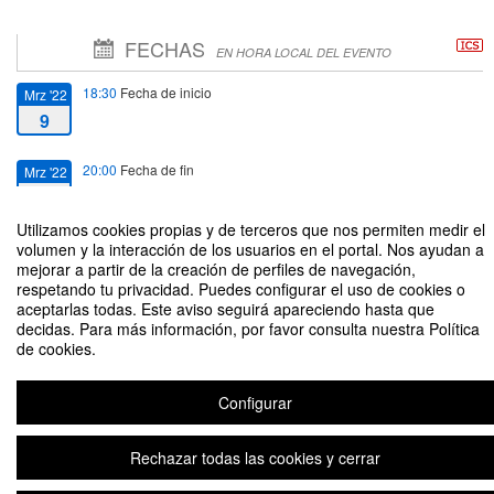
FECHAS
EN HORA LOCAL DEL EVENTO
18:30
Fecha de inicio
Mrz '22
9
20:00
Fecha de fin
Mrz '22
9
Utilizamos cookies propias y de terceros que nos permiten medir el
volumen y la interacción de los usuarios en el portal. Nos ayudan a
mejorar a partir de la creación de perfiles de navegación,
respetando tu privacidad. Puedes configurar el uso de cookies o
aceptarlas todas. Este aviso seguirá apareciendo hasta que
Recital de Música Día Internacional de la Mujer
decidas. Para más información, por favor consulta nuestra Política
de cookies.
Configurar
Rechazar todas las cookies y cerrar
Aviso legal
|
Contacto
Plataforma de organización de eventos Symposium
Copyright © 2026