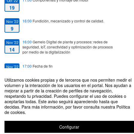
Oct '22
19
16:00
Fundición, mecanizado y control de calidad.
Nov '22
9
16:00
Gemelo Digital de planta y procesos: redes de
Nov '22
seguridad, IoT, conectividad y optimización de procesos
14
por medio de la digitalización
17:00
Fecha de fin
Nov '22
14
Utilizamos cookies propias y de terceros que nos permiten medir el
volumen y la interacción de los usuarios en el portal. Nos ayudan a
mejorar a partir de la creación de perfiles de navegación,
respetando tu privacidad. Puedes configurar el uso de cookies o
aceptarlas todas. Este aviso seguirá apareciendo hasta que
75 Aniversario Fábrica Motores NAVANTIA
decidas. Para más información, por favor consulta nuestra Política
de cookies.
Configurar