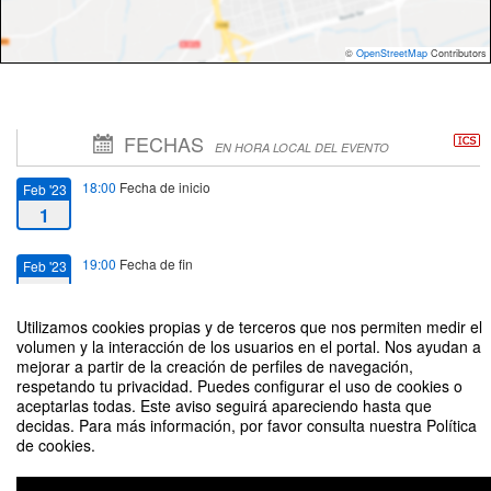
©
OpenStreetMap
Contributors
FECHAS
EN HORA LOCAL DEL EVENTO
18:00
Fecha de inicio
Feb '23
1
19:00
Fecha de fin
Feb '23
1
Utilizamos cookies propias y de terceros que nos permiten medir el
volumen y la interacción de los usuarios en el portal. Nos ayudan a
mejorar a partir de la creación de perfiles de navegación,
respetando tu privacidad. Puedes configurar el uso de cookies o
aceptarlas todas. Este aviso seguirá apareciendo hasta que
Conferencia. La Compañía de Jesús
decidas. Para más información, por favor consulta nuestra Política
de cookies.