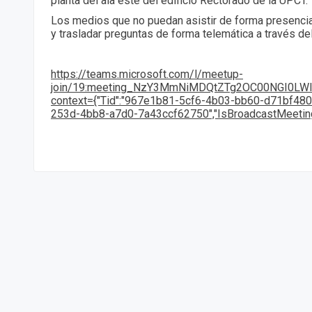
planta del ala este del edificio Rectorado de la UPCT.
Los medios que no puedan asistir de forma presencial
y trasladar preguntas de forma telemática a través del
https://teams.microsoft.com/l/meetup-
join/19:meeting_NzY3MmNiMDQtZTg2OC00NGI0LWI2
context={"Tid":"967e1b81-5cf6-4b03-bb60-d71bf4806
253d-4bb8-a7d0-7a43ccf62750","IsBroadcastMeeting