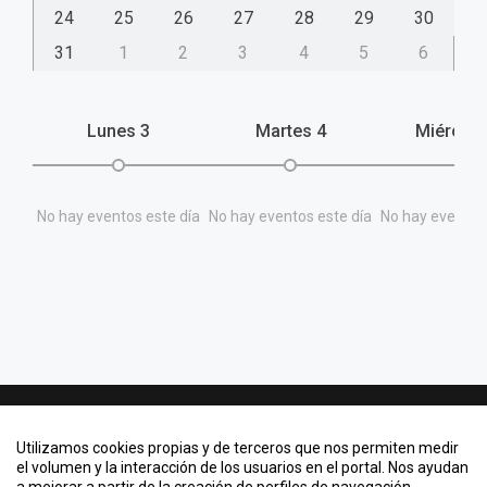
24
25
26
27
28
29
30
31
1
2
3
4
5
6
Lunes
3
Martes
4
Miércol
No hay eventos este día
No hay eventos este día
No hay eventos 
Contacto
Utilizamos cookies propias y de terceros que nos permiten medir
Quiero crear un evento
el volumen y la interacción de los usuarios en el portal. Nos ayudan