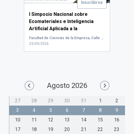
Inscribirse
I Simposio Nacional sobre
Ecomateriales e Inteligencia
Artificial Aplicada a la
Construcción Sostenible (ECOAI-
Facultad de Ciencias de la Empresa, Calle Real, Cartagena, España
CON 2026).
...
23/09/2026
Agosto
2026
27
28
29
30
31
1
2
3
4
5
6
7
8
9
10
11
12
13
14
15
16
17
18
19
20
21
22
23